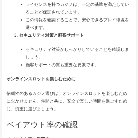
ライセンスを持つカジノは、一定の基準を満たしてい
ることが保証されています。
この情報を確認することで、安心できるプレイ環境を
選べます。
セキュリティ対策と顧客サポート
セキュリティ対策がしっかりしていることを確認しま
しょう。
顧客サポートの質も重要な要素です。
オンラインスロットを楽しむために
信頼性のあるカジノ選びは、オンラインスロットを楽しむため
に欠かせません。仲間と共に、安全で楽しい時間を過ごすため
に、慎重に選びましょう。
ペイアウト率の確認