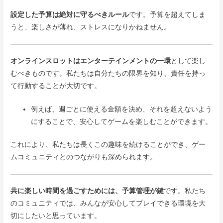
設定した予算は絶対に守るべきルール
です。予算を超えてしま
うと、楽しさが薄れ、ストレスになりかねません。
オンラインスロットはエンターテインメントの一環
として楽し
むべきものです。私たちは自分たちの限界を知り、責任を持っ
て行動することが大切です。
例えば、週ごとに使える金額を決め、それを超えないよう
にすることで、安心してゲームを楽しむことができます。
これにより、私たちは長くこの趣味を続けることができ、ゲー
ムコミュニティとのつながりも深められます。
共に楽しい時間を過ごすためには、予算管理が鍵
です。私たち
のコミュニティでは、みんなが安心してプレイできる環境を大
切にしたいと思っています。