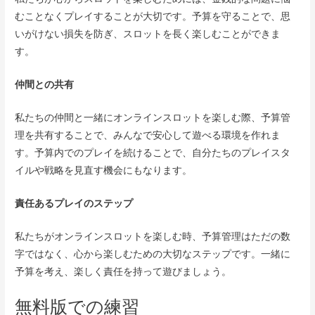
むことなくプレイすることが大切です。予算を守ることで、思
いがけない損失を防ぎ、スロットを長く楽しむことができま
す。
仲間との共有
私たちの仲間と一緒にオンラインスロットを楽しむ際、予算管
理を共有することで、みんなで安心して遊べる環境を作れま
す。予算内でのプレイを続けることで、自分たちのプレイスタ
イルや戦略を見直す機会にもなります。
責任あるプレイのステップ
私たちがオンラインスロットを楽しむ時、予算管理はただの数
字ではなく、心から楽しむための大切なステップです。一緒に
予算を考え、楽しく責任を持って遊びましょう。
無料版での練習