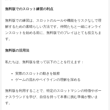
無料版でのスロット練習の利点
無料版での練習は、スロットのルールや機能をリスクなしで理
解するための素晴らしい方法です。仲間たちと一緒にオンライ
ンスロットを始める前に、無料版でのプレイはとても役立ちま
す。
無料版の活用法
私たちは、無料版を使って以下のことを行えます：
実際のスロットの動きを観察
ゲームの流れやペイラインの理解を深める
無料版を利用することで、特定のスロットマシンの特徴やボー
ナスラウンドを学び、自信を持って本番に挑む準備が整いま
す。