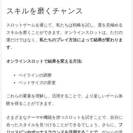
スキルを磨くチャンス
スロットゲームを通じて、私たちは戦略を試し、運を見極める
スキルを磨くことができます。オンラインスロットは、ただの
運だけではなく、
私たちのプレイ方法によって結果が変わりま
す
。
オンラインスロットで結果を変える方法:
ペイラインの調整
ベットサイズの変更
これらの要素を理解し、活用することで、より楽しいゲーム体
験を得ることができます。
さまざまなテーマや機能を持つスロットを試すことで、自分に
合ったスタイルを見つけることができるでしょう。さらに、
フ
リースピンやボーナスラウンドを活用することで
、ゲームの流