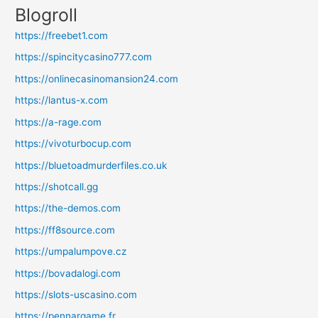
Blogroll
https://freebet1.com
https://spincitycasino777.com
https://onlinecasinomansion24.com
https://lantus-x.com
https://a-rage.com
https://vivoturbocup.com
https://bluetoadmurderfiles.co.uk
https://shotcall.gg
https://the-demos.com
https://ff8source.com
https://umpalumpove.cz
https://bovadalogi.com
https://slots-uscasino.com
https://pennargame.fr