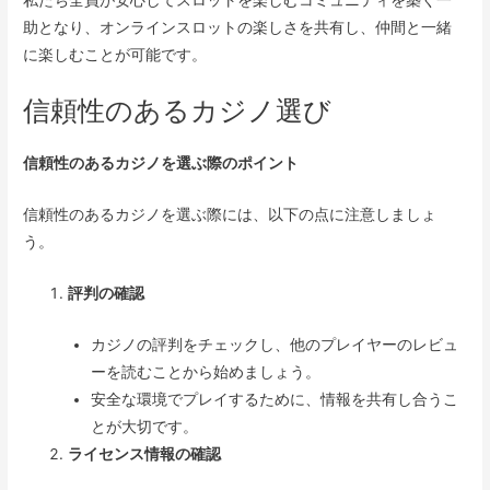
私たち全員が安心してスロットを楽しむコミュニティを築く一
助となり、オンラインスロットの楽しさを共有し、仲間と一緒
に楽しむことが可能です。
信頼性のあるカジノ選び
信頼性のあるカジノを選ぶ際のポイント
信頼性のあるカジノを選ぶ際には、以下の点に注意しましょ
う。
評判の確認
カジノの評判をチェックし、他のプレイヤーのレビュ
ーを読むことから始めましょう。
安全な環境でプレイするために、情報を共有し合うこ
とが大切です。
ライセンス情報の確認