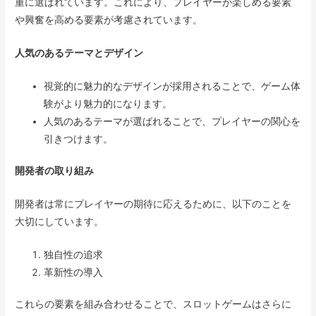
重に選ばれています。これにより、プレイヤーが楽しめる要素
や興奮を高める要素が考慮されています。
人気のあるテーマとデザイン
視覚的に魅力的なデザインが採用されることで、ゲーム体
験がより魅力的になります。
人気のあるテーマが選ばれることで、プレイヤーの関心を
引きつけます。
開発者の取り組み
開発者は常にプレイヤーの期待に応えるために、以下のことを
大切にしています。
独自性の追求
革新性の導入
これらの要素を組み合わせることで、スロットゲームはさらに