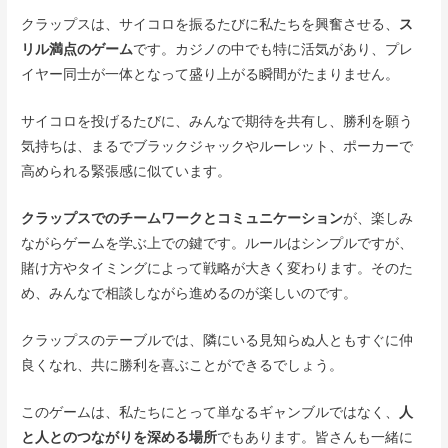
クラップスは、サイコロを振るたびに私たちを興奮させる、
ス
リル満点のゲーム
です。カジノの中でも特に活気があり、プレ
イヤー同士が一体となって盛り上がる瞬間がたまりません。
サイコロを投げるたびに、みんなで期待を共有し、勝利を願う
気持ちは、まるでブラックジャックやルーレット、ポーカーで
高められる緊張感に似ています。
クラップスでのチームワークとコミュニケーション
が、楽しみ
ながらゲームを学ぶ上での鍵です。ルールはシンプルですが、
賭け方やタイミングによって戦略が大きく変わります。そのた
め、みんなで相談しながら進めるのが楽しいのです。
クラップスのテーブルでは、隣にいる見知らぬ人ともすぐに仲
良くなれ、共に勝利を喜ぶことができるでしょう。
このゲームは、私たちにとって単なるギャンブルではなく、
人
と人とのつながりを深める場所
でもあります。皆さんも一緒に