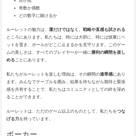
赤か黒
奇数か偶数
どの数字に賭けるか
ルーレットの魅力は、
運だけではなく、戦略や直感も試される
ところにあります。私たちは、時には大胆に、時には慎重にベ
ットを置き、ボールがどこに止まるかを見守ります。このゲー
ムの美しさは、すべてのプレイヤーが一緒に
勝利の瞬間を楽し
める
ことにあります。
私たちがルーレットを楽しむ理由は、その瞬間の
連帯感
にあり
ます。みんなでテーブルを囲み、結果を待ちながら期待と緊張
感を共有することで、私たちはコミュニティとしての絆を深め
ることができます。
ルーレットは、ただのゲーム以上のものとして、私たちを
つな
げる力
を持っています。
ポーカー